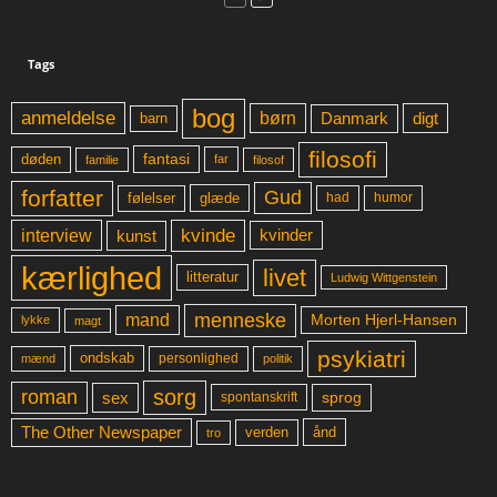
Tags
bog
anmeldelse
børn
digt
Danmark
barn
filosofi
fantasi
døden
far
familie
filosof
forfatter
Gud
glæde
had
humor
følelser
kvinde
interview
kunst
kvinder
kærlighed
livet
litteratur
Ludwig Wittgenstein
menneske
mand
Morten Hjerl-Hansen
lykke
magt
psykiatri
ondskab
mænd
personlighed
politik
sorg
roman
sex
sprog
spontanskrift
The Other Newspaper
ånd
verden
tro