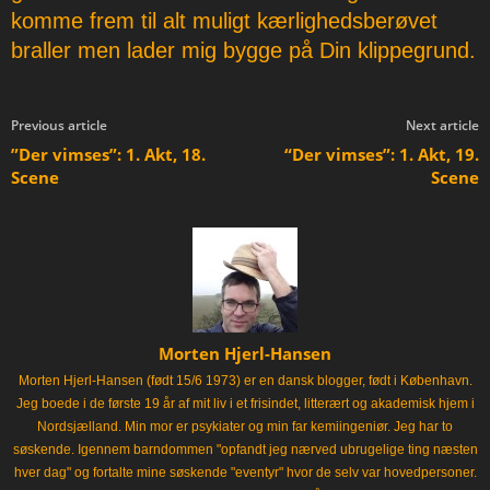
komme frem til alt muligt kærlighedsberøvet
braller men lader mig bygge på Din klippegrund.
Previous article
Next article
”Der vimses”: 1. Akt, 18.
“Der vimses”: 1. Akt, 19.
Scene
Scene
Morten Hjerl-Hansen
Morten Hjerl-Hansen (født 15/6 1973) er en dansk blogger, født i København.
Jeg boede i de første 19 år af mit liv i et frisindet, litterært og akademisk hjem i
Nordsjælland. Min mor er psykiater og min far kemiingeniør. Jeg har to
søskende. Igennem barndommen "opfandt jeg nærved ubrugelige ting næsten
hver dag" og fortalte mine søskende "eventyr" hvor de selv var hovedpersoner.