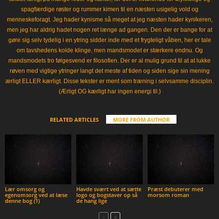
spagfærdige røster og rummer kimen til en næsten usigelig vold og
menneskeforagt. Jeg hader kynisme så meget at jeg næsten hader kynikeren,
men jeg har aldrig hadet nogen ret længe ad gangen. Den der er bange for at
gøre sig selv tydelig i en ytring sidder inde med et frygteligt våben, her er tale
om tavshedens kolde klinge, men mandsmodet er stærkere endnu. Og
mandsmodets tro følgesvend er filosofien. Der er al mulig grund til at at lukke
røven med vigtige ytringer langt det meste af tiden og siden sige sin mening
ærligt ELLER kærligt. Disse tekster er ment som træning i selvsamme disciplin.
(Ærligt OG kærligt har ingen energi til.)
RELATED ARTICLES
MORE FROM AUTHOR
Lær omsorg og
Havde svært ved at sætte
Præst debuterer med
egenomsorg ved at læse
logo og bogstaver op så
morsom roman
denne bog (1)
de hang lige