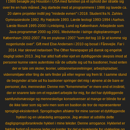
I 1986 besøgte jeg Houston i USA med familien på et ophold der strakte sig
over tre en halv måned. Jeg startede med at programmere i 1986 og lavede ca.
20 større projekter indtil jeg "mistede evnen" i 2018. Student fra N. Zahles
Gymnasieskole 1992. Ry Højskole 1993. Læste teologi 1993-1994 i Aarhus.
Læste filosofi 1995-2000 i Linköping, Lund og København. Arbejdede som
Java programmør 2000 og 2001. Medvirkede i talrige digtoplæsninger i
København 2002-2007. Fik en psykose i 2007 "som det tog 10 år at komme sig
nogenlunde over". Gift med Else Andersen i 2010 og bosat i Fårevejle. Far i
2014. Har skrevet netavisen The Other Newspaper på dansk og engelsk
dagligt siden 2013. Jeg har altid haft eller ejet en dybtliggende skepsis imod at
personer kunne være autentiske når de udtalte sig ud fra bastioner, hvad enten
der er tale om skoler, teorier, uddannelsesretninger, arbejdspladser,
vidensmiljøer eller ting de selv finder på eller regner sig frem til. I samme stund
de begynder at tale ud fra bastioner springer det mig i øjnene at de bare er
personer, dvs. mennesker. Denne min "fornemmelse" er mere end et instinkt,
der er snarere tale om et regulært arbejde for mig, for det har dybtliggende
samfundsmæssige og menneskelige konsekvenser at mange er blinde for at
de ikke taler som sig selv men som en bastion de tror de repræsenterer
sprogligt-eksistentielt. Sprogdragten afslører for mine sanser et dybtliggende
hykleri og en uklædelig arrogance. Jeg ønsker at udstille dette
dagligsprogsforankrede hykleri i mine tekster. Denne arrogance. Hykleriet er
faktisk farligt på mange leder og kanter, for det er kvælende for ulykkelige og