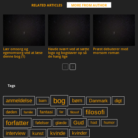
RELATED ARTICLES
MORE FROM AUTHOR
Lær omsorg og
Havde svært ved at sætte
Præst debuterer med
egenomsorg ved at læse
logo og bogstaver op så
morsom roman
denne bog (1)
de hang lige
Tags
bog
anmeldelse
børn
digt
Danmark
barn
filosofi
fantasi
døden
far
familie
filosof
forfatter
Gud
glæde
had
humor
følelser
kvinde
interview
kunst
kvinder