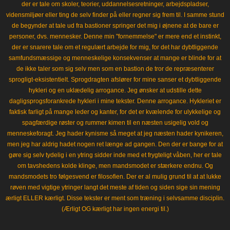
der er tale om skoler, teorier, uddannelsesretninger, arbejdspladser,
vidensmiljøer eller ting de selv finder på eller regner sig frem til. I samme stund
de begynder at tale ud fra bastioner springer det mig i øjnene at de bare er
personer, dvs. mennesker. Denne min "fornemmelse" er mere end et instinkt,
der er snarere tale om et regulært arbejde for mig, for det har dybtliggende
samfundsmæssige og menneskelige konsekvenser at mange er blinde for at
de ikke taler som sig selv men som en bastion de tror de repræsenterer
sprogligt-eksistentielt. Sprogdragten afslører for mine sanser et dybtliggende
hykleri og en uklædelig arrogance. Jeg ønsker at udstille dette
dagligsprogsforankrede hykleri i mine tekster. Denne arrogance. Hykleriet er
faktisk farligt på mange leder og kanter, for det er kvælende for ulykkelige og
spagfærdige røster og rummer kimen til en næsten usigelig vold og
menneskeforagt. Jeg hader kynisme så meget at jeg næsten hader kynikeren,
men jeg har aldrig hadet nogen ret længe ad gangen. Den der er bange for at
gøre sig selv tydelig i en ytring sidder inde med et frygteligt våben, her er tale
om tavshedens kolde klinge, men mandsmodet er stærkere endnu. Og
mandsmodets tro følgesvend er filosofien. Der er al mulig grund til at at lukke
røven med vigtige ytringer langt det meste af tiden og siden sige sin mening
ærligt ELLER kærligt. Disse tekster er ment som træning i selvsamme disciplin.
(Ærligt OG kærligt har ingen energi til.)