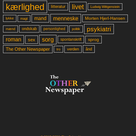
kærlighed
livet
litteratur
Ludwig Wittgenstein
menneske
mand
Morten Hjerl-Hansen
lykke
magt
psykiatri
ondskab
mænd
personlighed
politik
sorg
roman
sex
sprog
spontanskrift
The Other Newspaper
ånd
verden
tro