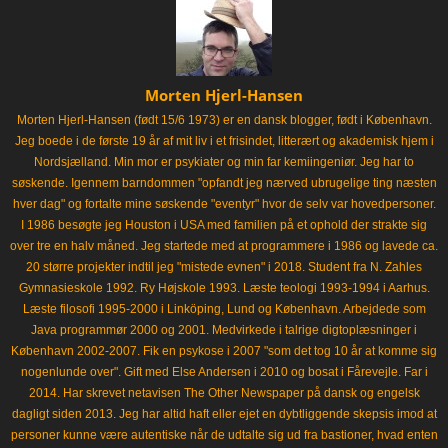
Morten Hjerl-Hansen
Morten Hjerl-Hansen (født 15/6 1973) er en dansk blogger, født i København.
Jeg boede i de første 19 år af mit liv i et frisindet, litterært og akademisk hjem i
Nordsjælland. Min mor er psykiater og min far kemiingeniør. Jeg har to
søskende. Igennem barndommen "opfandt jeg nærved ubrugelige ting næsten
hver dag" og fortalte mine søskende "eventyr" hvor de selv var hovedpersoner.
I 1986 besøgte jeg Houston i USA med familien på et ophold der strakte sig
over tre en halv måned. Jeg startede med at programmere i 1986 og lavede ca.
20 større projekter indtil jeg "mistede evnen" i 2018. Student fra N. Zahles
Gymnasieskole 1992. Ry Højskole 1993. Læste teologi 1993-1994 i Aarhus.
Læste filosofi 1995-2000 i Linköping, Lund og København. Arbejdede som
Java programmør 2000 og 2001. Medvirkede i talrige digtoplæsninger i
København 2002-2007. Fik en psykose i 2007 "som det tog 10 år at komme sig
nogenlunde over". Gift med Else Andersen i 2010 og bosat i Fårevejle. Far i
2014. Har skrevet netavisen The Other Newspaper på dansk og engelsk
dagligt siden 2013. Jeg har altid haft eller ejet en dybtliggende skepsis imod at
personer kunne være autentiske når de udtalte sig ud fra bastioner, hvad enten