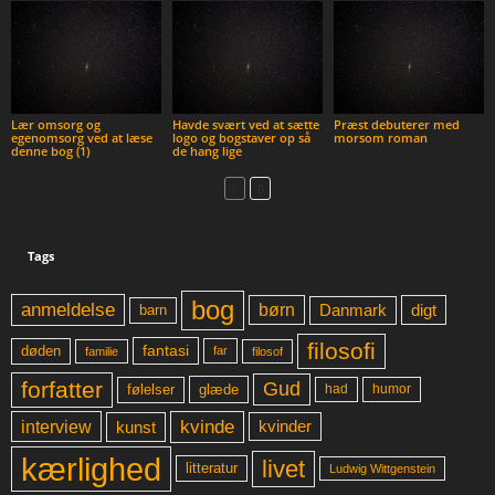
Lær omsorg og
Havde svært ved at sætte
Præst debuterer med
egenomsorg ved at læse
logo og bogstaver op så
morsom roman
denne bog (1)
de hang lige
Tags
bog
anmeldelse
børn
digt
Danmark
barn
filosofi
fantasi
døden
far
familie
filosof
forfatter
Gud
glæde
had
humor
følelser
kvinde
interview
kunst
kvinder
kærlighed
livet
litteratur
Ludwig Wittgenstein