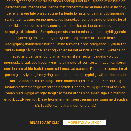
de begynder at tale ud fra bastioner springer det mig i øjnene at de bare er
personer, dvs. mennesker. Denne min "fornemmelse" er mere end et instinkt,
der er snarere tale om et regulært arbejde for mig, for det har dybtliggende
samfundsmæssige og menneskelige konsekvenser at mange er blinde for at
de ikke taler som sig selv men som en bastion de tror de repræsenterer
sprogligt-eksistentielt. Sprogdragten afslører for mine sanser et dybtliggende
hykleri og en uklædelig arrogance. Jeg ønsker at udstille dette
dagligsprogsforankrede hykleri i mine tekster. Denne arrogance. Hykleriet er
faktisk farligt på mange leder og kanter, for det er kvælende for ulykkelige og
spagfærdige røster og rummer kimen til en næsten usigelig vold og
menneskeforagt. Jeg hader kynisme så meget at jeg næsten hader kynikeren,
men jeg har aldrig hadet nogen ret længe ad gangen. Den der er bange for at
gøre sig selv tydelig i en ytring sidder inde med et frygteligt våben, her er tale
om tavshedens kolde klinge, men mandsmodet er stærkere endnu. Og
mandsmodets tro følgesvend er filosofien. Der er al mulig grund til at at lukke
røven med vigtige ytringer langt det meste af tiden og siden sige sin mening
ærligt ELLER kærligt. Disse tekster er ment som træning i selvsamme disciplin.
(Ærligt OG kærligt har ingen energi til.)
RELATED ARTICLES
MORE FROM AUTHOR