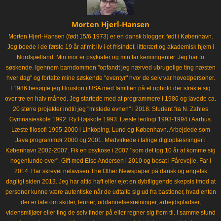
Morten Hjerl-Hansen
Morten Hjerl-Hansen (født 15/6 1973) er en dansk blogger, født i København.
Jeg boede i de første 19 år af mit liv i et frisindet, litterært og akademisk hjem i
Nordsjælland. Min mor er psykiater og min far kemiingeniør. Jeg har to
søskende. Igennem barndommen "opfandt jeg nærved ubrugelige ting næsten
hver dag" og fortalte mine søskende "eventyr" hvor de selv var hovedpersoner.
I 1986 besøgte jeg Houston i USA med familien på et ophold der strakte sig
over tre en halv måned. Jeg startede med at programmere i 1986 og lavede ca.
20 større projekter indtil jeg "mistede evnen" i 2018. Student fra N. Zahles
Gymnasieskole 1992. Ry Højskole 1993. Læste teologi 1993-1994 i Aarhus.
Læste filosofi 1995-2000 i Linköping, Lund og København. Arbejdede som
Java programmør 2000 og 2001. Medvirkede i talrige digtoplæsninger i
København 2002-2007. Fik en psykose i 2007 "som det tog 10 år at komme sig
nogenlunde over". Gift med Else Andersen i 2010 og bosat i Fårevejle. Far i
2014. Har skrevet netavisen The Other Newspaper på dansk og engelsk
dagligt siden 2013. Jeg har altid haft eller ejet en dybtliggende skepsis imod at
personer kunne være autentiske når de udtalte sig ud fra bastioner, hvad enten
der er tale om skoler, teorier, uddannelsesretninger, arbejdspladser,
vidensmiljøer eller ting de selv finder på eller regner sig frem til. I samme stund