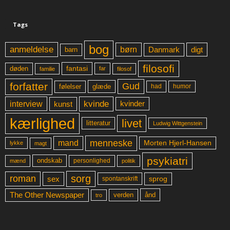
Tags
bog
anmeldelse
børn
digt
Danmark
barn
filosofi
fantasi
døden
far
familie
filosof
forfatter
Gud
glæde
had
humor
følelser
kvinde
interview
kunst
kvinder
kærlighed
livet
litteratur
Ludwig Wittgenstein
menneske
mand
Morten Hjerl-Hansen
lykke
magt
psykiatri
ondskab
mænd
personlighed
politik
sorg
roman
sex
sprog
spontanskrift
The Other Newspaper
ånd
verden
tro