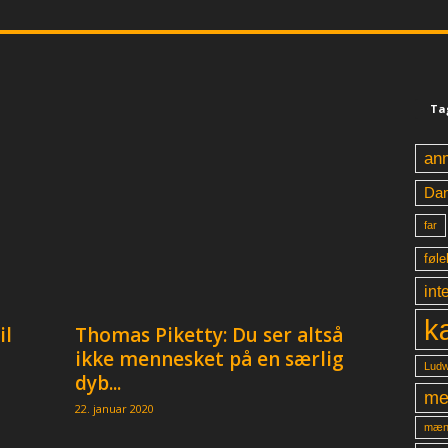
Ta
an
Da
far
føle
int
k
il
Thomas Piketty: Du ser altså
ikke mennesket på en særlig
Ludw
dyb...
me
22. januar 2020
mæn