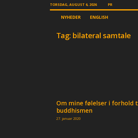
TORSDAG, AUGUST 6, 2026
PR
T
NYHEDER
ENGLISH
h
e
O
Tag: bilateral samtale
t
h
e
r
N
e
w
s
p
a
Om mine følelser i forhold t
p
e
buddhismen
r
27. januar 2020