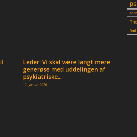
ps
spon
The
ånd
il
Leder: Vi skal være langt mere
generøse med uddelingen af
psykiatriske...
12. januar 2020