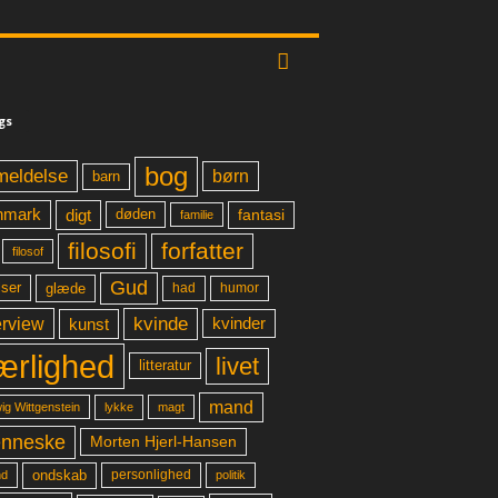
gs
bog
meldelse
børn
barn
digt
fantasi
nmark
døden
familie
filosofi
forfatter
filosof
Gud
glæde
had
humor
lser
kvinde
erview
kunst
kvinder
ærlighed
livet
litteratur
mand
lykke
ig Wittgenstein
magt
nneske
Morten Hjerl-Hansen
ondskab
d
personlighed
politik