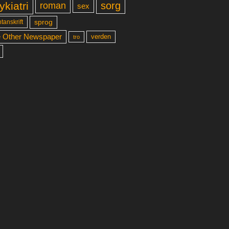
ykiatri
sorg
roman
sex
sprog
tanskrift
 Other Newspaper
verden
tro