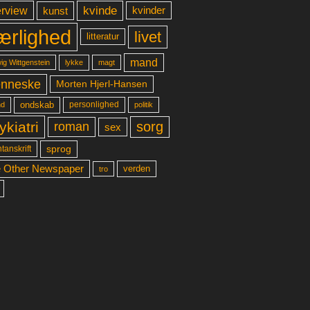
kvinde
erview
kunst
kvinder
ærlighed
livet
litteratur
mand
lykke
ig Wittgenstein
magt
nneske
Morten Hjerl-Hansen
ondskab
d
personlighed
politik
ykiatri
sorg
roman
sex
sprog
tanskrift
 Other Newspaper
verden
tro