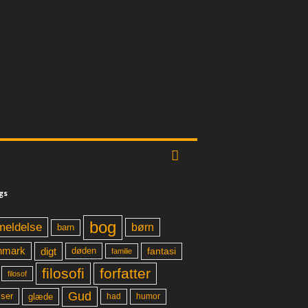
gs
bog
meldelse
børn
barn
digt
fantasi
nmark
døden
familie
filosofi
forfatter
filosof
Gud
glæde
had
humor
lser