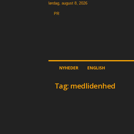
lørdag, august 8, 2026
PR
T
h
e
O
t
h
e
NYHEDER
ENGLISH
r
N
e
Tag: medlidenhed
w
s
p
a
p
e
r