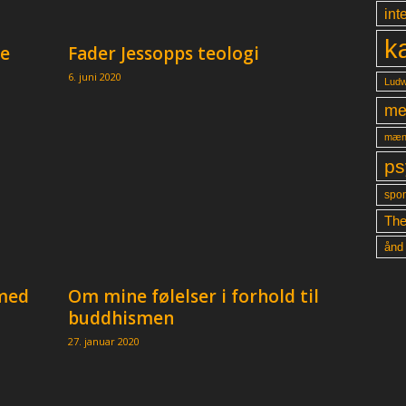
int
k
ne
Fader Jessopps teologi
6. juni 2020
Ludw
me
mæn
ps
spon
The
ånd
 med
Om mine følelser i forhold til
buddhismen
27. januar 2020